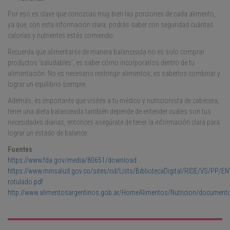
Por eso es clave que conozcas muy bien las porciones de cada alimento,
ya que, con esta información clara, podrás saber con seguridad cuántas
calorías y nutrientes estás comiendo.
Recuerda que alimentarse de manera balanceada no es solo comprar
productos ‘saludables’, es saber cómo incorporarlos dentro de tu
alimentación. No es necesario restringir alimentos, es saberlos combinar y
lograr un equilibrio siempre.
Además, es importante que visites a tu médico y nutricionista de cabecera,
tener una dieta balanceada también depende de entender cuáles son tus
necesidades diarias, entonces asegúrate de tener la información clara para
lograr un estado de balance.
Fuentes
:
https://www.fda.gov/media/80651/download
https://www.minsalud.gov.co/sites/rid/Lists/BibliotecaDigital/RIDE/VS/PP/E
rotulado.pdf
http://www.alimentosargentinos.gob.ar/HomeAlimentos/Nutricion/document