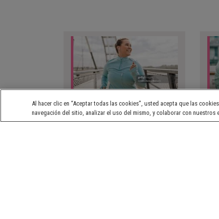
Al hacer clic en “Aceptar todas las cookies”, usted acepta que las cookie
Ejercicio cardiovascular: una
10 
navegación del sitio, analizar el uso del mismo, y colaborar con nuestros
forma sencilla de moverte
ser
todos los días
A veces, mejorar tu salud empieza
¿Lis
por un paso: literalmente. Caminar
tu c
todos los días puede cambiar cómo
estu
te sientes por dentro y por fuera.
para
y...