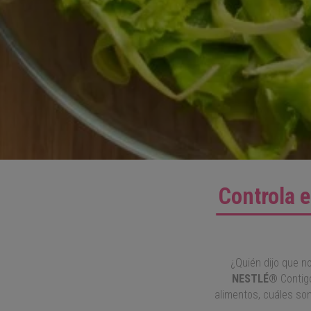
Controla e
¿Quién dijo que n
NESTLÉ®
Contigo
alimentos, cuáles so