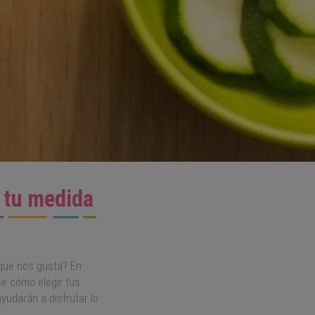
a tu medida
 que nos gusta? En
ce cómo elegir tus
udarán a disfrutar lo