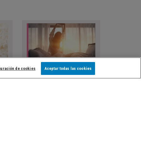
guración de cookies
Aceptar todas las cookies
Descubre estos rituales para
e
iniciar el día con toda la
ia
energía y positivismo
Cada nuevo día es una oportunidad
asa?
para empezar de cero, pero todo
rma
depende de los rituales que elijas
para llenarte de buena energía desde
que...