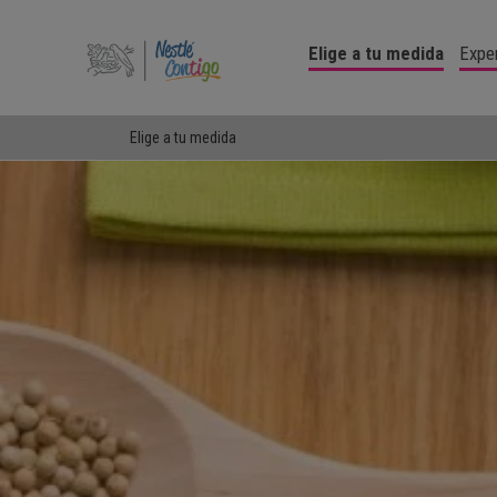
Pasar
al
Elige a tu medida
Expe
contenido
principal
Elige a tu medida