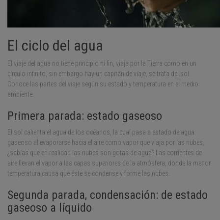
El ciclo del agua
El viaje del agua no tiene principio ni fin, viaja por la Tierra como en un
círculo infinito, sin embargo hay un capitán de viaje, se trata del sol.
Conoce las partes del viaje según su estado y temperatura en el medio
ambiente.
Primera parada: estado gaseoso
El sol calienta el agua de los océanos, la cual pasa a estado de agua
gaseoso al evaporarse hacia el aire como vapor que viaja por las nubes,
¿sabías que en realidad las nubes son gotas de agua? Las corrientes de
aire llevan el vapor a las capas superiores de la atmósfera, donde la menor
temperatura causa que éste se condense y forme las nubes.
Segunda parada, condensación: de estado
gaseoso a líquido