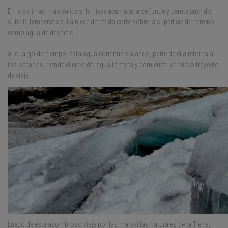
En los climas más cálidos, la nieve acumulada se funde y derrite cuando
sube la temperatura. La nieve derretida corre sobre la superficie del terreno
como agua de deshielo.
A lo largo del tiempo, esta agua continua viajando, parte de ella retorna a
los océanos, donde el ciclo del agua termina y comienza un nuevo trayecto
de viaje.
Luego de este asombroso viaje por las maravillas naturales de la Tierra,