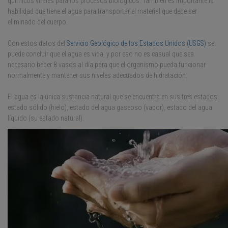
químicos vitales para los procesos biológicos. También es importante la
habilidad que tiene el agua para transportar el material que debe ser
eliminado del cuerpo.
Con estos datos del
Servicio Geológico de los Estados Unidos (USGS)
se
puede concluir que el agua es vida, y por eso no es casual que sea
necesario beber 8 vasos al día para que el organismo pueda funcionar
normalmente y mantener sus niveles adecuados de hidratación.
El agua es la única sustancia natural que se encuentra en sus tres estados:
estado sólido (hielo), estado del agua gaseoso (vapor), estado del agua
líquido (su estado natural).