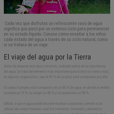
Cada vez que disfrutas un refrescante vaso de agua
significa que pasó por un extenso ciclo para permanecer
en su estado líquido. Conoce cómo enseñar a los niños
cada estado del agua a través de su ciclo natural, como
si se tratara de un viaje.
El viaje del agua por la Tierra
Antes de empezar este épico recorrido, cuéntale acerca de la importancia
del agua. Se trata del elemento más importante para todos los seres vivos,
en algunos organismos, casi el 90 % de su peso está compuesto por ella.
El cuerpo humano está compuesto en un 60 % de agua, en donde el cerebro
contiene un 70 %, la sangre un 80 % y los pulmones un 90 %.
Debido a que el agua puede disolver muchas sustancias, permite a las
células del cuerpo humano usar los nutrientes, minerales y elementos