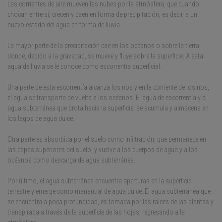
Las corrientes de aire mueven las nubes por la atmósfera, que cuando
chocan entre sí, crecen y caen en forma de precipitación, es decir, a un
nuevo estado del agua en forma de lluvia.
La mayor parte de la precipitación cae en los océanos o sobre la tierra,
donde, debido a la gravedad, se mueve y fluye sobre la superficie. A esta
agua de lluvia se le conoce como escorrentía superficial.
Una parte de esta escorrentía alcanza los ríos y en la corriente de los ríos,
el agua se transporta de vuelta a los océanos. El agua de escorrentía y el
agua subterránea que brota hacia la superficie, se acumula y almacena en
los lagos de agua dulce.
Otra parte es absorbida por el suelo como infiltración, que permanece en
las capas superiores del suelo, y vuelve a los cuerpos de agua y a los
océanos como descarga de agua subterránea.
Por último, el agua subterránea encuentra aperturas en la superficie
terrestre y emerge como manantial de agua dulce. El agua subterránea que
se encuentra a poca profundidad, es tomada por las raíces de las plantas y
transpirada a través de la superficie de las hojas, regresando a la