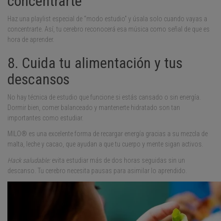
concentrarte
Haz una playlist especial de “modo estudio” y úsala solo cuando vayas a
concentrarte. Así, tu cerebro reconocerá esa música como señal de que es
hora de aprender.
8. Cuida tu alimentación y tus
descansos
No hay técnica de estudio que funcione si estás cansado o sin energía.
Dormir bien, comer balanceado y mantenerte hidratado son tan
importantes como estudiar.
MILO® es una excelente forma de recargar energía gracias a su mezcla de
malta, leche y cacao, que ayudan a que tu cuerpo y mente sigan activos.
Hack saludable:
evita estudiar más de dos horas seguidas sin un
descanso. Tu cerebro necesita pausas para asimilar lo aprendido.