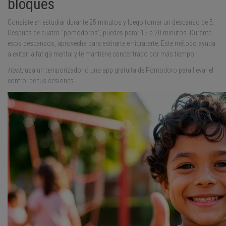
bloques
Consiste en estudiar durante 25 minutos y luego tomar un descanso de 5.
Después de cuatro “pomodoros”, puedes parar 15 a 20 minutos. Durante
esos descansos, aprovecha para estirarte e hidratarte. Este método ayuda
a evitar la fatiga mental y te mantiene concentrado por más tiempo.
Hack:
usa un temporizador o una app gratuita de Pomodoro para llevar el
control de tus sesiones.