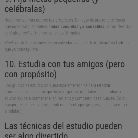
celébralas)
Nada motiva más que ver tus progresos. En lugar de proponerte “sacar
buenas notas”, establece
metas concretas y alcanzables
, como “leer dos
capítulos hoy” o “memorizar cinco fórmulas”.
Hack:
anota tus avances en un calendario visible. Te motivará ver todo lo
que ya conseguiste.
10. Estudia con tus amigos (pero
con propósito)
Los grupos de estudio son una excelente técnica para reforzar
conocimientos, siempre que haya organización. Además, estudiar en
equipo ayuda a mantener el ánimo alto y compartir ideas nuevas. Solo
asegúrate de que el grupo mantenga el enfoque (¡no se vale distraerse con
el celular!).
Las técnicas del estudio pueden
ser algo divertido