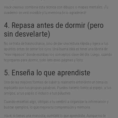
Hack creativo:
combina esta técnica con dibujos o mapas mentales. ¡Tu
cuaderno se verá increíble y tu memoria te lo agradecerá!
4. Repasa antes de dormir (pero
sin desvelarte)
No se trata de trasnocharse, sino de dar una lectura rápida y ligera a tus
apuntes antes de cerrar los ojos. Una buena idea es tener una libreta de
“mini repasos” donde escribas los conceptos clave del día. Luego, cuando
te prepares para dormir, solo lees esas páginas y listo.
5. Enseña lo que aprendiste
Una de las mejores formas de saber si realmente entendiste un tema es
explicarlo con tus propias palabras. Puedes hacerlo frente al espejo, a tus
amigos, a tus papás o incluso a tus peluches.
Cuando enseñas algo, obligas a tu cerebro a organizar la información y
buscar ejemplos, lo que mejora tu comprensión y memoria.
Hack:
si tienes una mascota, cuéntale lo que aprendiste. Aunque no te