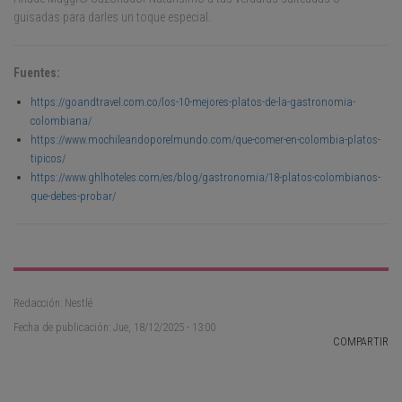
guisadas para darles un toque especial.
Fuentes:
https://goandtravel.com.co/los-10-mejores-platos-de-la-gastronomia-
colombiana/
https://www.mochileandoporelmundo.com/que-comer-en-colombia-platos-
tipicos/
https://www.ghlhoteles.com/es/blog/gastronomia/18-platos-colombianos-
que-debes-probar/
Redacción: Nestlé
Fecha de publicación: Jue, 18/12/2025 - 13:00
COMPARTIR