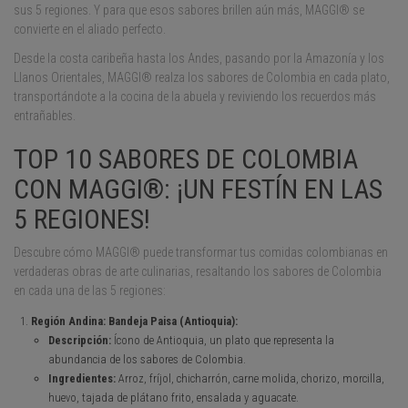
sus 5 regiones. Y para que esos sabores brillen aún más, MAGGI® se
convierte en el aliado perfecto.
Desde la costa caribeña hasta los Andes, pasando por la Amazonía y los
Llanos Orientales, MAGGI® realza los sabores de Colombia en cada plato,
transportándote a la cocina de la abuela y reviviendo los recuerdos más
entrañables.
TOP 10 SABORES DE COLOMBIA
CON MAGGI®: ¡UN FESTÍN EN LAS
5 REGIONES!
Descubre cómo MAGGI® puede transformar tus comidas colombianas en
verdaderas obras de arte culinarias, resaltando los sabores de Colombia
en cada una de las 5 regiones:
Región Andina: Bandeja Paisa (Antioquia):
Descripción:
Ícono de Antioquia, un plato que representa la
abundancia de los sabores de Colombia.
Ingredientes:
Arroz, fríjol, chicharrón, carne molida, chorizo, morcilla,
huevo, tajada de plátano frito, ensalada y aguacate.