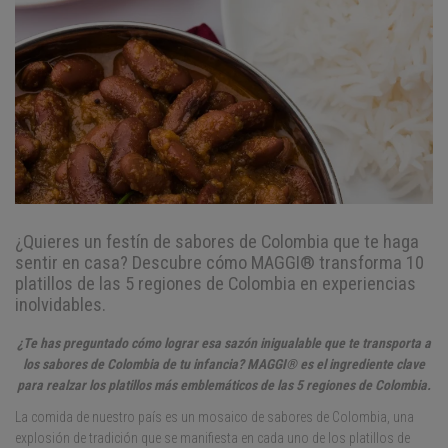
¿Quieres un festín de sabores de Colombia que te haga
sentir en casa? Descubre cómo MAGGI® transforma 10
platillos de las 5 regiones de Colombia en experiencias
inolvidables.
¿Te has preguntado cómo lograr esa sazón inigualable que te transporta a
los sabores de Colombia de tu infancia? MAGGI® es el ingrediente clave
para realzar los platillos más emblemáticos de las 5 regiones de Colombia.
La comida de nuestro país es un mosaico de sabores de Colombia, una
explosión de tradición que se manifiesta en cada uno de los platillos de