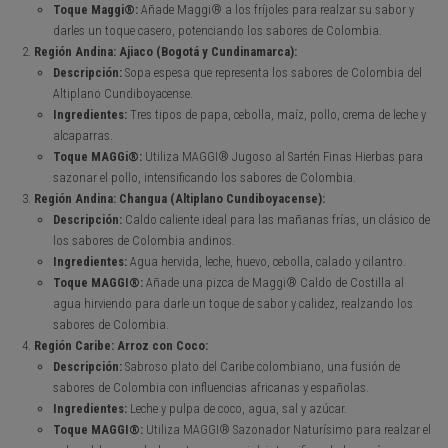
Toque Maggi®:
Añade Maggi® a los fríjoles para realzar su sabor y
darles un toque casero, potenciando los sabores de Colombia.
Región Andina: Ajiaco (Bogotá y Cundinamarca):
Descripción:
Sopa espesa que representa los sabores de Colombia del
Altiplano Cundiboyacense.
Ingredientes:
Tres tipos de papa, cebolla, maíz, pollo, crema de leche y
alcaparras.
Toque MAGGi®:
Utiliza MAGGI® Jugoso al Sartén Finas Hierbas para
sazonar el pollo, intensificando los sabores de Colombia.
Región Andina: Changua (Altiplano Cundiboyacense):
Descripción:
Caldo caliente ideal para las mañanas frías, un clásico de
los sabores de Colombia andinos.
Ingredientes:
Agua hervida, leche, huevo, cebolla, calado y cilantro.
Toque MAGGI®:
Añade una pizca de Maggi® Caldo de Costilla al
agua hirviendo para darle un toque de sabor y calidez, realzando los
sabores de Colombia.
Región Caribe: Arroz con Coco:
Descripción:
Sabroso plato del Caribe colombiano, una fusión de
sabores de Colombia con influencias africanas y españolas.
Ingredientes:
Leche y pulpa de coco, agua, sal y azúcar.
Toque MAGGI®:
Utiliza MAGGI® Sazonador Naturísimo para realzar el