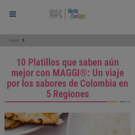
Pasar
al
Toggle navigation
contenido
principal
Home
10 Platillos que saben aún
mejor con MAGGI®: Un viaje
por los sabores de Colombia en
5 Regiones