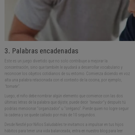
3. Palabras encadenadas
Este es un juego divertido que no solo contribuye a mejorar la
concentración, sino que también le ayudará a desarrollar vocabulario y
reconocer los objetos cotidianos de su entorno. Comienza diciendo en voz
alta una palabra relacionada con el contexto de la cocina, por ejemplo,
“tomate”.
Luego, el niño debe nombrar algún elemento que comience con las dos
últimas letras de la palabra que dijiste, puede decir
“tenedor”
y después tú
podrías mencionar “organizador” u “orégano”. Pierde quien no logre seguir
la cadena y se quede callado por más de 10 segundos.
Desde Nestlé por Niños Saludables te invitamos a impulsar en tus hijos
hábitos para tener una vida balanceada, entra en nuestro blog para leer