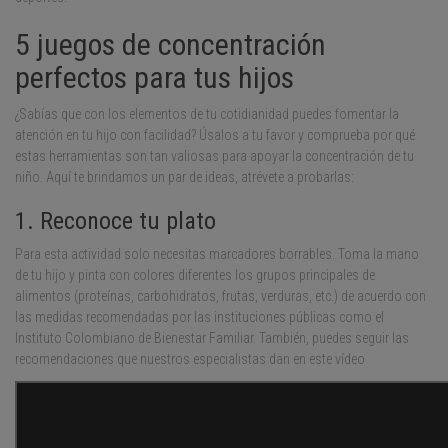
5 juegos de concentración
perfectos para tus hijos
¿Sabías que con los elementos de tu cotidianidad puedes fomentar la
atención en tu hijo con facilidad? Úsalos a tu favor y comprueba por qué
estas herramientas son tan valiosas para apoyar la concentración de tu
niño. Aquí te brindamos un par de ideas, atrévete a probarlas:
1. Reconoce tu plato
Para esta actividad solo necesitas marcadores borrables. Toma la mano
de tu hijo y pinta con colores diferentes los grupos principales de
alimentos (proteínas, carbohidratos, frutas, verduras, etc.) de acuerdo con
las medidas recomendadas por las instituciones públicas como el
Instituto Colombiano de Bienestar Familiar. También, puedes seguir las
recomendaciones que nuestros especialistas dan en este vídeo