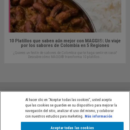
10 Platillos que saben aún mejor con MAGGI®: Un viaje
por los sabores de Colombia en 5 Regiones
¿Quieres un festín de sabores de Colombia que te haga sentir en casa?
Descubre cómo MAGGI® transforma 10 platillos...
Al hacer clic en “Aceptar todas las cookies”, usted acepta
que las cookies se guarden en su dispositivo para mejorar la
Políticas de privacidad de NESTLÉ® Colombia
Términos de uso
navegación del sitio, analizar el uso del mismo, y colaborar
con nuestros estudios para marketing.
Más información
Aceptar todas las cookies