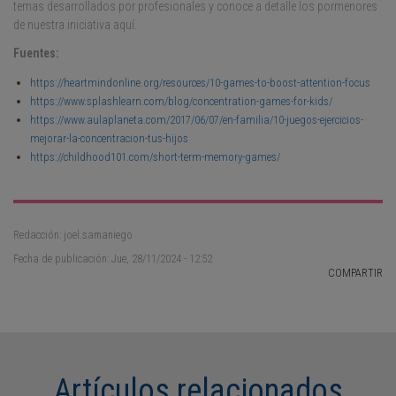
temas desarrollados por profesionales y conoce a detalle los pormenores
de nuestra iniciativa aquí.
Fuentes:
https://heartmindonline.org/resources/10-games-to-boost-attention-focus
https://www.splashlearn.com/blog/concentration-games-for-kids/
https://www.aulaplaneta.com/2017/06/07/en-familia/10-juegos-ejercicios-
mejorar-la-concentracion-tus-hijos
https://childhood101.com/short-term-memory-games/
Redacción: joel.samaniego
Fecha de publicación: Jue, 28/11/2024 - 12:52
COMPARTIR
Artículos relacionados