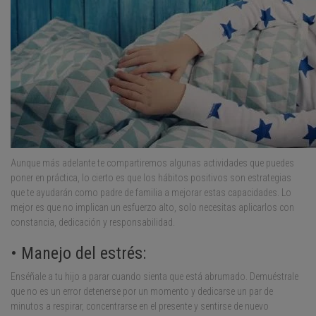
Aunque más adelante te compartiremos algunas actividades que puedes
poner en práctica, lo cierto es que los hábitos positivos son estrategias
que te ayudarán como padre de familia a mejorar estas capacidades. Lo
mejor es que no implican un esfuerzo alto, solo necesitas aplicarlos con
constancia, dedicación y responsabilidad.
• Manejo del estrés:
Enséñale a tu hijo a parar cuando sienta que está abrumado. Demuéstrale
que no es un error detenerse por un momento y dedicarse un par de
minutos a respirar, concentrarse en el presente y sentirse de nuevo