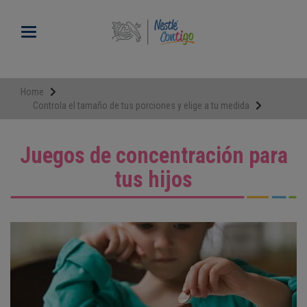
Pasar
al
Toggle navigation
contenido
principal
Home
Controla el tamaño de tus porciones y elige a tu medida
Juegos de concentración para
tus hijos