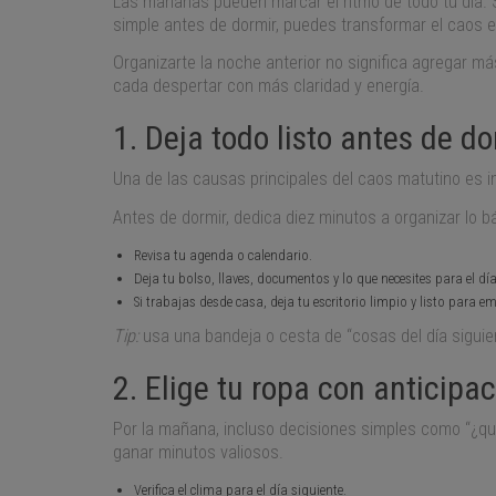
Las mañanas pueden marcar el ritmo de todo tu día. 
simple antes de dormir, puedes transformar el caos 
Organizarte la noche anterior no significa agregar más 
cada despertar con más claridad y energía.
1. Deja todo listo antes de do
Una de las causas principales del caos matutino es 
Antes de dormir, dedica diez minutos a organizar lo b
Revisa tu agenda o calendario.
Deja tu bolso, llaves, documentos y lo que necesites para el día
Si trabajas desde casa, deja tu escritorio limpio y listo para e
Tip:
usa una bandeja o cesta de “cosas del día siguie
2. Elige tu ropa con anticipa
Por la mañana, incluso decisiones simples como “¿qu
ganar minutos valiosos.
Verifica el clima para el día siguiente.