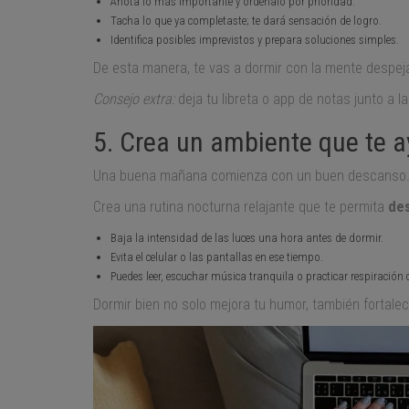
Anota lo más importante y ordénalo por prioridad.
Tacha lo que ya completaste; te dará sensación de logro.
Identifica posibles imprevistos y prepara soluciones simples.
De esta manera, te vas a dormir con la mente despe
Consejo extra:
deja tu libreta o app de notas junto a l
5. Crea un ambiente que te 
Una buena mañana comienza con un buen descanso. S
Crea una rutina nocturna relajante que te permita
des
Baja la intensidad de las luces una hora antes de dormir.
Evita el celular o las pantallas en ese tiempo.
Puedes leer, escuchar música tranquila o practicar respiración 
Dormir bien no solo mejora tu humor, también fortalec