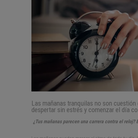
Las mañanas tranquilas no son cuestión d
despertar sin estrés y comenzar el día co
¿Tus mañanas parecen una carrera contra el reloj? En