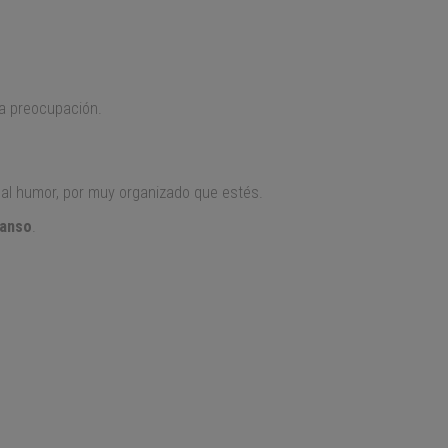
 la preocupación.
l humor, por muy organizado que estés.
canso
.