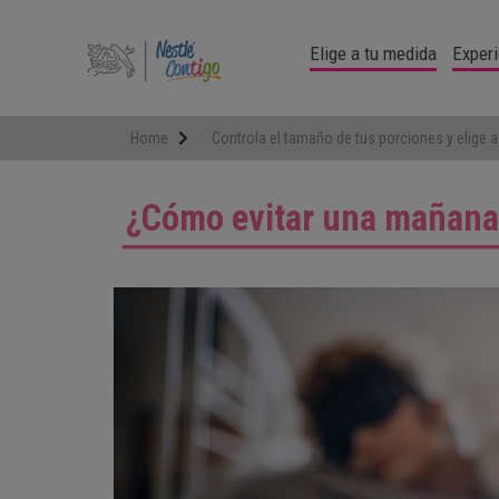
Pasar
al
Elige a tu medida
Experi
contenido
principal
Home
Controla el tamaño de tus porciones y elige 
¿Cómo evitar una mañana c