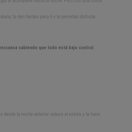
rgía te acompañe hasta la noche. Pero con una rutina
diaria, te den tiempo para ti y te permitan disfrutar
descansa sabiendo que todo está bajo control
.
 desde la noche anterior reduce el estrés y te hace