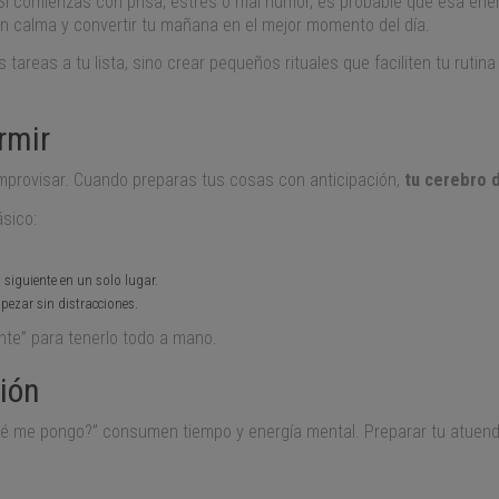
Si comienzas con prisa, estrés o mal humor, es probable que esa ene
en calma y convertir tu mañana en el mejor momento del día.
tareas a tu lista, sino crear pequeños rituales que faciliten tu rutina 
rmir
improvisar. Cuando preparas tus cosas con anticipación,
tu cerebro 
ásico:
 siguiente en un solo lugar.
mpezar sin distracciones.
nte” para tenerlo todo a mano.
ción
é me pongo?” consumen tiempo y energía mental. Preparar tu atuendo