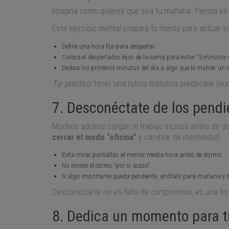
Imagina cómo quieres que sea tu mañana. Piensa en
Este ejercicio mental prepara tu mente para actuar si
Define una hora fija para despertar.
Coloca el despertador lejos de la cama para evitar “5 minutos
Dedica los primeros minutos del día a algo que te motive: un 
Tip práctico:
tener una rutina matutina predecible (a
7. Desconéctate de los pendi
Muchos adultos cargan el trabajo incluso antes de do
cerrar el modo “oficina”
y cambiar de mentalidad.
Evita mirar pantallas al menos media hora antes de dormir.
No revises el correo “por si acaso”.
Si algo importante queda pendiente, anótalo para mañana y s
Desconectarte no es falta de compromiso; es una fo
8. Dedica un momento para t