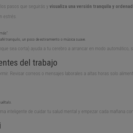
 los pasos que seguirás y
visualiza una versión tranquila y orden
n estrés.
 más”.
café tranquilo, un poco de estiramiento o música suave.
unque sea corta) ayuda a tu cerebro a arrancar en modo automático, 
entes del trabajo
rmir. Revisar correos o mensajes laborales a altas horas solo alimen
uéltalo.
rma inteligente de cuidar tu salud mental y empezar cada mañana co
i