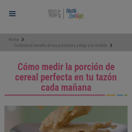
Pasar
al
Toggle navigation
contenido
principal
Home
Controla el tamaño de tus porciones y elige a tu medida
Cómo medir la porción de
cereal perfecta en tu tazón
cada mañana