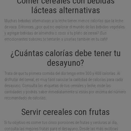
Comer cereales con bebidas
lácteas alternativas
Muchas bebidas alternativas a la leche tienen menos calorías que la leche
de vaca. Entonces, ¿por qué no explorar el mundo de las bebidas vegetales
y agregar bebidas de almendra o coco a tu plato de cereal? ¡Sus
emocionantes sabores te tentarán a usarlas también en tu café!
¿Cuántas calorías debe tener tu
desayuno?
Trata de que tu primera comida del día tenga entre 300 y 400 calorías. Al
disfrutar del cereal, es muy fácil calcular la cantidad de calorías para cada
desayuno. Consulta las etiquetas de tus cereales y leche, mide las
cantidades y podrás saber inmediatamente si estás por encima del número
recomendado de calorías.
Servir cereales con frutas
Si tu objetivo es comer tus cinco porciones de frutas y verduras al día,
consulta las mejores frutas para el desayuno. Desde las más exóticas