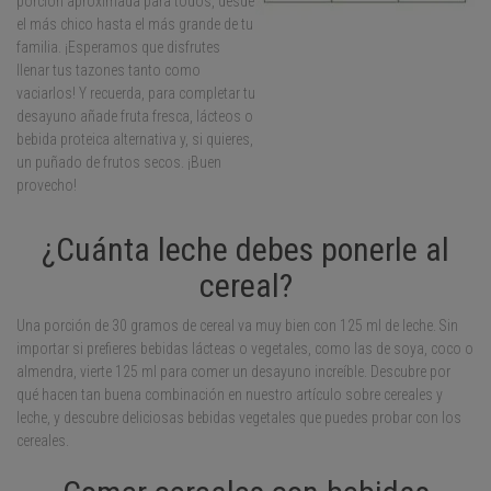
porción aproximada para todos, desde
el más chico hasta el más grande de tu
familia. ¡Esperamos que disfrutes
llenar tus tazones tanto como
vaciarlos! Y recuerda, para completar tu
desayuno añade fruta fresca, lácteos o
bebida proteica alternativa y, si quieres,
un puñado de frutos secos. ¡Buen
provecho!
¿Cuánta leche debes ponerle al
cereal?
Una porción de 30 gramos de cereal va muy bien con 125 ml de leche. Sin
importar si prefieres bebidas lácteas o vegetales, como las de soya, coco o
almendra, vierte 125 ml para comer un desayuno increíble. Descubre por
qué hacen tan buena combinación en nuestro artículo sobre cereales y
leche, y descubre deliciosas bebidas vegetales que puedes probar con los
cereales.