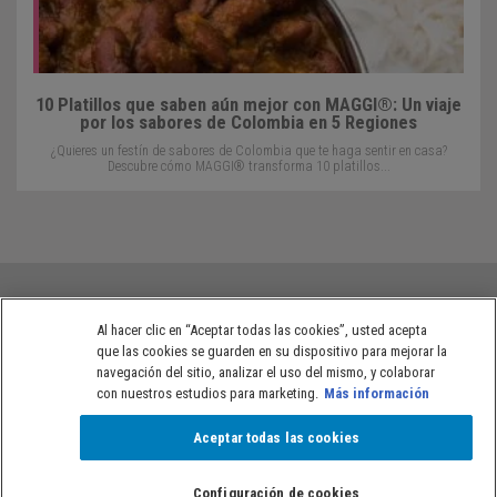
10 Platillos que saben aún mejor con MAGGI®: Un viaje
por los sabores de Colombia en 5 Regiones
¿Quieres un festín de sabores de Colombia que te haga sentir en casa?
Descubre cómo MAGGI® transforma 10 platillos...
Al hacer clic en “Aceptar todas las cookies”, usted acepta
que las cookies se guarden en su dispositivo para mejorar la
Políticas de privacidad de NESTLÉ® Colombia
Términos de uso
navegación del sitio, analizar el uso del mismo, y colaborar
con nuestros estudios para marketing.
Más información
Aceptar todas las cookies
Copyright © NESTLÉ®. Todos los derechos reservados.
Configuración de cookies