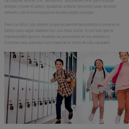
Las pausas activas son “descansos” que pueden servir para recargar
energía y mover el cuerpo, ayudando a liberar tensiones luego de estar
sentado o en la misma postura durante largas jornadas.
Para los niños, son ideales ya que les permite desconectar y tomarse un
tiempo para seguir adelante con sus otras clases. Es por eso que es
imprescindible que los docentes las promuevan en sus alumnos y
fomenten esta actividad como parte de un estilo de vida saludable.