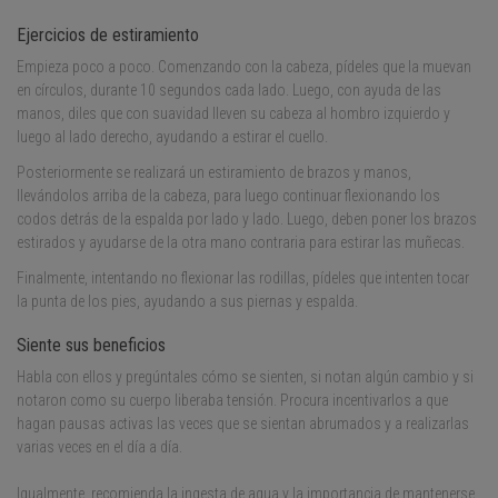
Ejercicios de estiramiento
Empieza poco a poco. Comenzando con la cabeza, pídeles que la muevan
en círculos, durante 10 segundos cada lado. Luego, con ayuda de las
manos, diles que con suavidad lleven su cabeza al hombro izquierdo y
luego al lado derecho, ayudando a estirar el cuello.
Posteriormente se realizará un estiramiento de brazos y manos,
llevándolos arriba de la cabeza, para luego continuar flexionando los
codos detrás de la espalda por lado y lado. Luego, deben poner los brazos
estirados y ayudarse de la otra mano contraria para estirar las muñecas.
Finalmente, intentando no flexionar las rodillas, pídeles que intenten tocar
la punta de los pies, ayudando a sus piernas y espalda.
Siente sus beneficios
Habla con ellos y pregúntales cómo se sienten, si notan algún cambio y si
notaron como su cuerpo liberaba tensión. Procura incentivarlos a que
hagan pausas activas las veces que se sientan abrumados y a realizarlas
varias veces en el día a día.
Igualmente, recomienda la ingesta de agua y la importancia de mantenerse