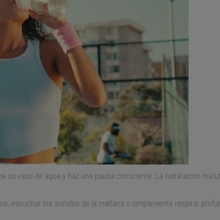
oma un vaso de agua y haz una pausa consciente. La hidratación matut
no, escuchar los sonidos de la mañana o simplemente respirar profu