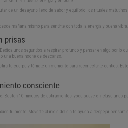
 transformar nuestra energía y enfoque.
utar de un desayuno lleno de sabor y equilibrio, los rituales matutino
desde mañana mismo para sentirte con toda la energía y buena vibra
n prisas
e. Dedica unos segundos a respirar profundo y pensar en algo por lo 
os o una buena noche de descanso.
, estira tu cuerpo y tómate un momento para reconectarte contigo. E
miento consciente
rpo. Bastan 10 minutos de estiramientos, yoga suave o incluso unos pa
también tu mente. Moverte al inicio del día te ayuda a despejar pensa