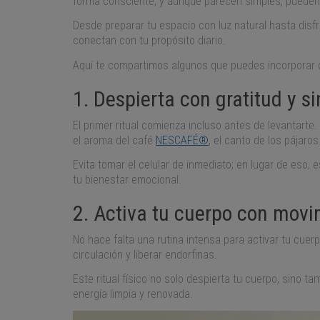
forma consciente, y aunque parecen simples, pueden
Desde preparar tu espacio con luz natural hasta disfr
conectan con tu propósito diario.
Aquí te compartimos algunos que puedes incorporar 
1. Despierta con gratitud y si
El primer ritual comienza incluso antes de levantart
el aroma del café
NESCAFÉ®
, el canto de los pájar
Evita tomar el celular de inmediato; en lugar de eso
tu bienestar emocional.
2. Activa tu cuerpo con movi
No hace falta una rutina intensa para activar tu cue
circulación y liberar endorfinas.
Este ritual físico no solo despierta tu cuerpo, sino 
energía limpia y renovada.