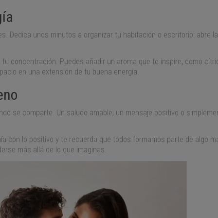
gía
. Dedica unos minutos a organizar tu habitación o escritorio: abre la
tu concentración. Puedes añadir un aroma que te inspire, como cítric
pacio en una extensión de tu buena energía.
eno
ando se comparte. Un saludo amable, un mensaje positivo o simplemen
onía con lo positivo y te recuerda que todos formamos parte de alg
erse más allá de lo que imaginas.