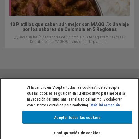
10 Platillos que saben aún mejor con MAGGI®: Un viaje
por los sabores de Colombia en 5 Regiones
¿Quieres un festín de sabores de Colombia que te haga sentir en casa?
Descubre cómo MAGGI® transforma 10 platillos...
Al hacer clic en “Aceptar todas las cookies”, usted acepta
que las cookies se guarden en su dispositivo para mejorar la
Políticas de privacidad de NESTLÉ® Colombia
Términos de uso
navegación del sitio, analizar el uso del mismo, y colaborar
con nuestros estudios para marketing.
Más información
Aceptar todas las cookies
Copyright © NESTLÉ®. Todos los derechos reservados.
Configuración de cookies