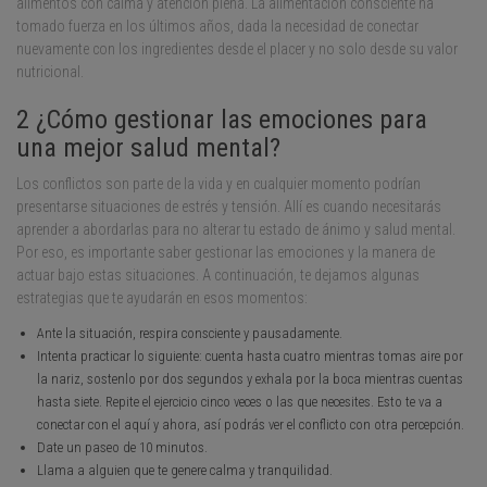
alimentos con calma y atención plena. La alimentación consciente ha
tomado fuerza en los últimos años, dada la necesidad de conectar
nuevamente con los ingredientes desde el placer y no solo desde su valor
nutricional.
2 ¿Cómo gestionar las emociones para
una mejor salud mental?
Los conflictos son parte de la vida y en cualquier momento podrían
presentarse situaciones de estrés y tensión. Allí es cuando necesitarás
aprender a abordarlas para no alterar tu estado de ánimo y salud mental.
Por eso, es importante saber gestionar las emociones y la manera de
actuar bajo estas situaciones. A continuación, te dejamos algunas
estrategias que te ayudarán en esos momentos:
Ante la situación, respira consciente y pausadamente.
Intenta practicar lo siguiente: cuenta hasta cuatro mientras tomas aire por
la nariz, sostenlo por dos segundos y exhala por la boca mientras cuentas
hasta siete. Repite el ejercicio cinco veces o las que necesites. Esto te va a
conectar con el aquí y ahora, así podrás ver el conflicto con otra percepción.
Date un paseo de 10 minutos.
Llama a alguien que te genere calma y tranquilidad.