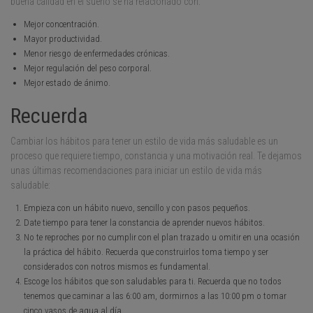
buena calidad en el sueño se ha relacionado con:
Mejor concentración.
Mayor productividad.
Menor riesgo de enfermedades crónicas.
Mejor regulación del peso corporal.
Mejor estado de ánimo.
Recuerda
Cambiar los hábitos para tener un estilo de vida más saludable es un
proceso que requiere tiempo, constancia y una motivación real. Te dejamos
unas últimas recomendaciones para iniciar un estilo de vida más
saludable:
Empieza con un hábito nuevo, sencillo y con pasos pequeños.
Date tiempo para tener la constancia de aprender nuevos hábitos.
No te reproches por no cumplir con el plan trazado u omitir en una ocasión
la práctica del hábito. Recuerda que construirlos toma tiempo y ser
considerados con notros mismos es fundamental.
Escoge los hábitos que son saludables para ti. Recuerda que no todos
tenemos que caminar a las 6:00 am, dormirnos a las 10:00 pm o tomar
cinco vasos de agua al día.