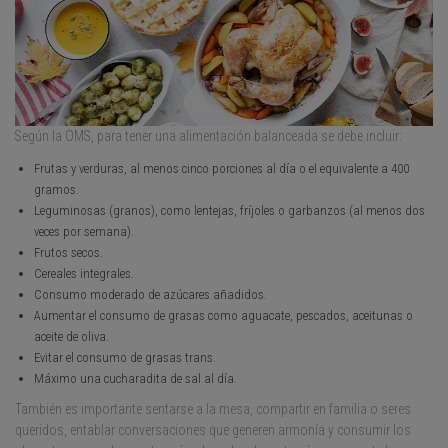
Según la OMS, para tener una alimentación balanceada se debe incluir:
Frutas y verduras, al menos cinco porciones al día o el equivalente a 400
gramos.
Leguminosas (granos), como lentejas, fríjoles o garbanzos (al menos dos
veces por semana).
Frutos secos.
Cereales integrales.
Consumo moderado de azúcares añadidos.
Aumentar el consumo de grasas como aguacate, pescados, aceitunas o
aceite de oliva.
Evitar el consumo de grasas trans.
Máximo una cucharadita de sal al día.
También es importante sentarse a la mesa, compartir en familia o seres
queridos, entablar conversaciones que generen armonía y consumir los