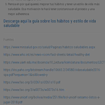
Piensa en por qué quieres mejorar tus hábitos y tener un estilo de vida más
saludable. Esa motivación te hará tener constancia en el proceso y una
mejor adherencia.
Descarga aquí la guía sobre los hábitos y estilo de vida
saludable
Fuentes
https://www.minsalud.gov.co/salud/Paginas/habitos-saludables.aspx
https://www.who.int/es/news-room/fact-sheets/detail/healthy-diet
https://www.uaeh.edu.mx/docencia/VI_Lectura/licenciatura/documentos/LECT
https://iris.paho.org/bitstream/handle/10665.2/34580/vidasaludable2016-
spa.pdf?sequence=1&isAllowed=y
https://www.fao.org/3/i3261s/i3261s10.pdf
https://www.fao.org/3/w0073s/w0073s16.htm
https://www.unicef.org/bolivia/media/251/file/bol-unicef-sesamo-listos-a-
jugar-2018.pdf