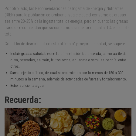
Por otro lado, las Recomendaciones de Ingesta de Energía y Nutrientes
(RIEN) para la población colombiana, sugiere que el consumo de grasas
sea entre 20-35% de la ingesta total de energía, pero en cuanto las grasas
trans se recomiendan que su consumo sea menor o igual al 1% en la dieta
total.
Con el fin de disminuir el colesterol “malo” y mejorar la salud, se sugiere:
Incluir grasas saludables en tu alimentación balanceada, como aceite de
oliva, pescados, salmón, frutos secos, aguacate o semillas de chía, entre
otros.
Sumar ejercicio físico, del cual se recomienda por lo menos de 150 a 300
minutos a la semana, además de actividades de fuerza y fortalecimiento.
Beber suficiente agua.
Recuerda: