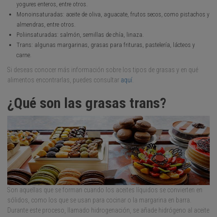
yogures enteros, entre otros.
Monoinsaturadas: aceite de oliva, aguacate, frutos secos, como pistachos y
almendras, entre otros.
Poliinsaturadas: salmón, semillas de chía, linaza.
Trans: algunas margarinas, grasas para frituras, pastelería, lácteos y
carne.
Si deseas conocer más información sobre los tipos de grasas y en qué
alimentos encontrarlas, puedes consultar
aquí
.
¿Qué son las grasas trans?
Son aquellas que se forman cuando los aceites líquidos se convierten en
sólidos, como los que se usan para cocinar o la margarina en barra.
Durante este proceso, llamado hidrogenación, se añade hidrógeno al aceite