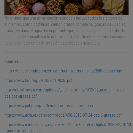
No olvides que una alimentación saludable incluye todos los grupos de
alimentos, como proteínas, carbohidratos complejos, grasas saludables,
frutas, verduras y agua. Es importante que, si tienes alguna duda sobre tu
alimentación consultes a tu nutricionista, él o ella es la persona encargada
de guiarte hacia una alimentación balanceada y saludable.
Fuentes:
https://fundaciondelcorazon.com/nutricion/nutrientes/805-grasas.html
https://www.fao.org/3/i1953s/i1953s.pdf
http://infoalimenta.com/uploads/_publicaciones/id32/32_guia-principios-
basicos-grasas.pdf
https://www.paho.org/es/temas/acidos-grasos-trans
https://www.ucm.es/data/cont/docs/458-2013-07-24-cap-6-grasas.pdf
https://www.minsalud.gov.co/sites/rid/Lists/BibliotecaDigital/RIDE/VS/PP/S
trans-alimentacion.pdf