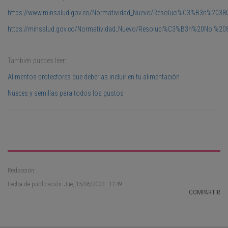
https://www.minsalud.gov.co/Normatividad_Nuevo/Resoluci%C3%B3n%203
https://minsalud.gov.co/Normatividad_Nuevo/Resoluci%C3%B3n%20No.%20
También puedes leer:
Alimentos protectores que deberías incluir en tu alimentación
Nueces y semillas para todos los gustos
Redacción:
Fecha de publicación: Jue, 15/06/2023 - 12:49
COMPARTIR