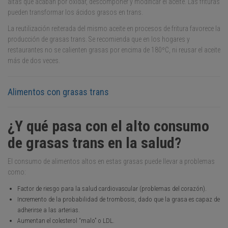
altas que acaban por oxidar, descomponer y modificar el aceite. Las frituras
pueden transformar los ácidos grasos en trans.
La reutilización reiterada del mismo aceite en procesos de fritura favorece la
producción de grasas trans. Se recomienda que en los hogares y
restaurantes no se calienten grasas por encima de 180ºC, ni reusar el aceite
más de dos veces.
Alimentos con grasas trans
¿Y qué pasa con el alto consumo
de grasas trans en la salud?
El consumo de alimentos altos en estas grasas puede llevar a problemas
como:
Factor de riesgo para la salud cardiovascular (problemas del corazón).
Incremento de la probabilidad de trombosis, dado que la grasa es capaz de
adherirse a las arterias.
Aumentan el colesterol “malo” o LDL.