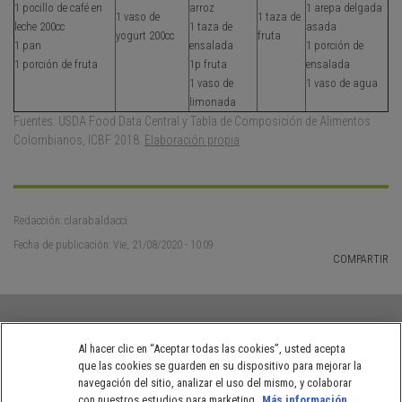
1 pocillo de café en
arroz
1 arepa delgada
1 vaso de
1 taza de
leche 200cc
1 taza de
asada
yogurt 200cc
fruta
1 pan
ensalada
1 porción de
1 porción de fruta
1p fruta
ensalada
1 vaso de
1 vaso de agua
limonada
Fuentes: USDA Food Data Central y Tabla de Composición de Alimentos
Colombianos, ICBF 2018.
Elaboración propia
Redacción: clarabaldacci
Fecha de publicación: Vie, 21/08/2020 - 10:09
COMPARTIR
Al hacer clic en “Aceptar todas las cookies”, usted acepta
que las cookies se guarden en su dispositivo para mejorar la
Políticas de privacidad de NESTLÉ® Colombia
Términos de uso
navegación del sitio, analizar el uso del mismo, y colaborar
con nuestros estudios para marketing.
Más información