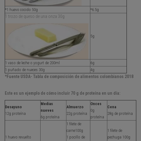
*1 huevo cocido 50g
*6.5g
1 trozo de queso de una onza 30g
5g
1 vaso de leche o yogurt de 200ml
6g
1 puñado de nueces 30g
4g
*Fuente USDA- Tabla de composición de alimentos colombianos 2018
Este es un ejemplo de cómo incluir 70 g de proteína en un día:
Medias
Onces
Desayuno
Almuerzo
Cena
nueves
0g
12g proteína
22g proteína
28g de proteína
6g proteína
proteína
1 filete de
carne100g
1 filete de
1 huevo revuelto
1 pocillo de
pechuga 100g