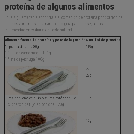
proteína de algunos alimentos
En la siguiente tabla encontrará el contenido de proteína por porción de
algunos alimentos, le servirá como guía para conseguir las
recomendaciones diarias de este nutriente.
Alimento fuente de proteína y peso de la porción
Cantidad de proteína
*1 pierna de pollo 80g
*19g
1 filete de carne magra 100g
1 filete de pechuga 100g
22g
28g
1 lata pequeña de atún o ½ lata estándar 80g
19g
1 cucharon de frijoles cocidos 120g
10g