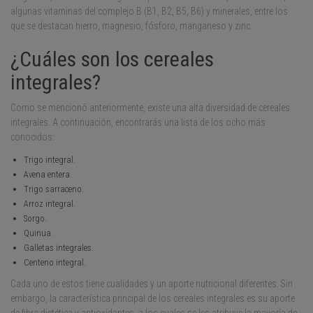
algunas vitaminas del complejo B (B1, B2, B5, B6) y minerales, entre los
que se destacan hierro, magnesio, fósforo, manganeso y zinc.
¿Cuáles son los cereales
integrales?
Como se mencionó anteriormente, existe una alta diversidad de cereales
integrales. A continuación, encontrarás una lista de los ocho más
conocidos:
Trigo integral.
Avena entera.
Trigo sarraceno.
Arroz integral.
Sorgo.
Quinua.
Galletas integrales.
Centeno integral.
Cada uno de estos tiene cualidades y un aporte nutricional diferentes. Sin
embargo, la característica principal de los cereales integrales es su aporte
de fibra dietética y antioxidantes, a los cuales se les atribuye la mayoría de