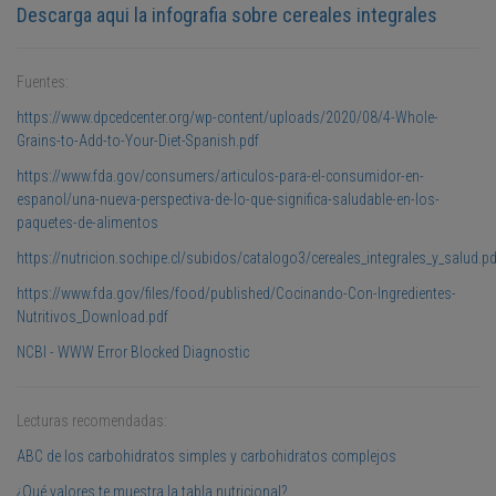
Descarga aqui la infografia sobre cereales integrales
Fuentes:
https://www.dpcedcenter.org/wp-content/uploads/2020/08/4-Whole-
Grains-to-Add-to-Your-Diet-Spanish.pdf
https://www.fda.gov/consumers/articulos-para-el-consumidor-en-
espanol/una-nueva-perspectiva-de-lo-que-significa-saludable-en-los-
paquetes-de-alimentos
https://nutricion.sochipe.cl/subidos/catalogo3/cereales_integrales_y_salud.pd
https://www.fda.gov/files/food/published/Cocinando-Con-Ingredientes-
Nutritivos_Download.pdf
NCBI - WWW Error Blocked Diagnostic
Lecturas recomendadas:
ABC de los carbohidratos simples y carbohidratos complejos
¿Qué valores te muestra la tabla nutricional?