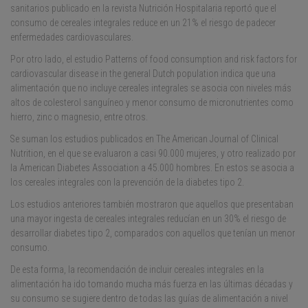
sanitarios publicado en la revista Nutrición Hospitalaria reportó que el
consumo de cereales integrales reduce en un 21% el riesgo de padecer
enfermedades cardiovasculares.
Por otro lado, el estudio Patterns of food consumption and risk factors for
cardiovascular disease in the general Dutch population indica que una
alimentación que no incluye cereales integrales se asocia con niveles más
altos de colesterol sanguíneo y menor consumo de micronutrientes como
hierro, zinc o magnesio, entre otros.
Se suman los estudios publicados en The American Journal of Clinical
Nutrition, en el que se evaluaron a casi 90.000 mujeres, y otro realizado por
la American Diabetes Association a 45.000 hombres. En estos se asocia a
los cereales integrales con la prevención de la diabetes tipo 2.
Los estudios anteriores también mostraron que aquellos que presentaban
una mayor ingesta de cereales integrales reducían en un 30% el riesgo de
desarrollar diabetes tipo 2, comparados con aquellos que tenían un menor
consumo.
De esta forma, la recomendación de incluir cereales integrales en la
alimentación ha ido tomando mucha más fuerza en las últimas décadas y
su consumo se sugiere dentro de todas las guías de alimentación a nivel