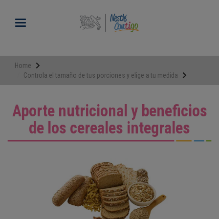
Pasar
al
Toggle navigation
contenido
principal
Home
Controla el tamaño de tus porciones y elige a tu medida
Aporte nutricional y beneficios
de los cereales integrales