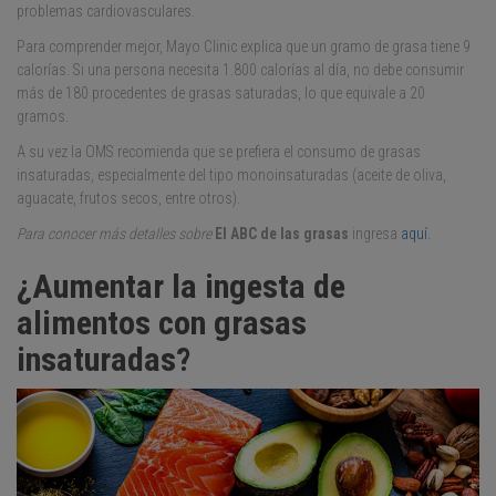
problemas cardiovasculares.
Para comprender mejor, Mayo Clinic explica que un gramo de grasa tiene 9
calorías. Si una persona necesita 1.800 calorías al día, no debe consumir
más de 180 procedentes de grasas saturadas, lo que equivale a 20
gramos.
A su vez la OMS recomienda que se prefiera el consumo de grasas
insaturadas, especialmente del tipo monoinsaturadas (aceite de oliva,
aguacate, frutos secos, entre otros).
Para conocer más detalles sobre
El ABC de las grasas
ingresa
aquí
.
¿Aumentar la ingesta de
alimentos con grasas
insaturadas?