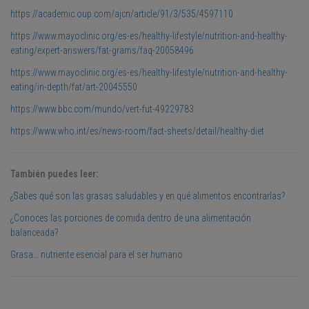
https://academic.oup.com/ajcn/article/91/3/535/4597110
https://www.mayoclinic.org/es-es/healthy-lifestyle/nutrition-and-healthy-
eating/expert-answers/fat-grams/faq-20058496
https://www.mayoclinic.org/es-es/healthy-lifestyle/nutrition-and-healthy-
eating/in-depth/fat/art-20045550
https://www.bbc.com/mundo/vert-fut-49229783
https://www.who.int/es/news-room/fact-sheets/detail/healthy-diet
También puedes leer:
¿Sabes qué son las grasas saludables y en qué alimentos encontrarlas?
¿Conoces las porciones de comida dentro de una alimentación
balanceada?
Grasa… nutriente esencial para el ser humano.