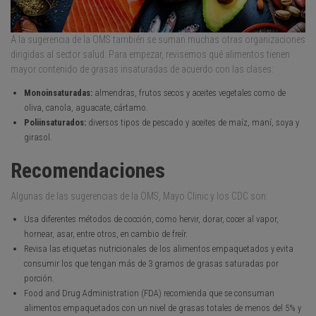
A la sugerencia de la OMS también se suman muchas otras organizaciones
dirigidas al sector salud. Para empezar, revisemos qué alimentos tienen
mayor contenido de grasas insaturadas de acuerdo con las clases:
Monoinsaturadas:
almendras, frutos secos y aceites vegetales como de
oliva, canola, aguacate, cártamo.
Poliinsaturados:
diversos tipos de pescado y aceites de maíz, maní, soya y
girasol.
Recomendaciones
Algunas de las sugerencias de la OMS, Mayo Clinic y los CDC son:
Usa diferentes métodos de cocción, como hervir, dorar, cocer al vapor,
hornear, asar, entre otros, en cambio de freír.
Revisa las etiquetas nutricionales de los alimentos empaquetados y evita
consumir los que tengan más de 3 gramos de grasas saturadas por
porción.
Food and Drug Administration (FDA) recomienda que se consuman
alimentos empaquetados con un nivel de grasas totales de menos del 5% y