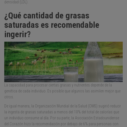
densidad (LDL).
¿Qué cantidad de grasas
saturadas es recomendable
ingerir?
La capacidad para procesar ciertas grasas y nutrientes depende de la
genética de cada individuo. Es posible que algunos las asimilen mejor que
otros.
De igual manera, la Organización Mundial de la Salud (OMS) sugirió reducir
la ingesta de grasas saturadas a menos del 10% del total de calorías que
un individuo consume al día. Por su parte, la Asociación Estadounidense
del Corazón hizo la recomendación por debajo de 6% para personas con