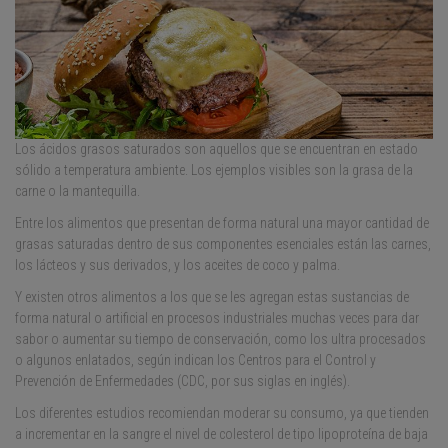
Los ácidos grasos saturados son aquellos que se encuentran en estado
sólido a temperatura ambiente. Los ejemplos visibles son la grasa de la
carne o la mantequilla.
Entre los alimentos que presentan de forma natural una mayor cantidad de
grasas saturadas dentro de sus componentes esenciales están las carnes,
los lácteos y sus derivados, y los aceites de coco y palma.
Y existen otros alimentos a los que se les agregan estas sustancias de
forma natural o artificial en procesos industriales muchas veces para dar
sabor o aumentar su tiempo de conservación, como los ultra procesados
o algunos enlatados, según indican los Centros para el Control y
Prevención de Enfermedades (CDC, por sus siglas en inglés).
Los diferentes estudios recomiendan moderar su consumo, ya que tienden
a incrementar en la sangre el nivel de colesterol de tipo lipoproteína de baja