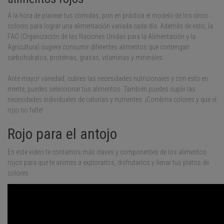
A la hora de planear tus comidas, pon en práctica el modelo de los cinco
colores para lograr una alimentación variada cada día. Además de esto, la
FAO (Organización de las Naciones Unidas para la Alimentación y la
Agricultura) sugiere consumir diferentes alimentos que contengan
carbohidratos, proteínas, grasas, vitaminas y minerales.
Ante mayor variedad, cubres las necesidades nutricionales y con esto en
mente, puedes seleccionar tus alimentos. También puedes suplir las
necesidades individuales de calorías y nutrientes. ¡Combina colores y que el
rojo no falte!
Rojo para el antojo
En este video te contamos más claves y componentes de los alimentos
rojos para que te animes a explorarlos, disfrutarlos y llenar tus platos de
colores.