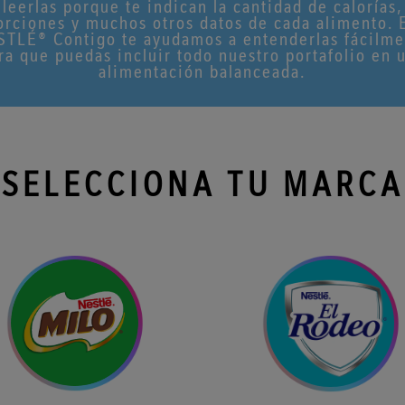
leerlas porque te indican la cantidad de calorías,
orciones y muchos otros datos de cada alimento. 
TLÉ® Contigo te ayudamos a entenderlas fácilm
ra que puedas incluir todo nuestro portafolio en 
alimentación balanceada.
SELECCIONA TU MARCA