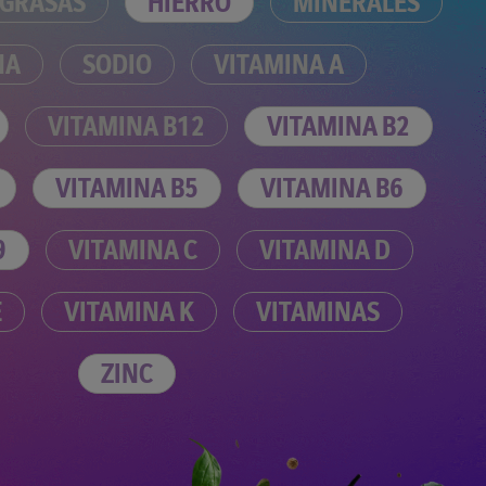
GRASAS
HIERRO
MINERALES
NA
SODIO
VITAMINA A
VITAMINA B12
VITAMINA B2
VITAMINA B5
VITAMINA B6
9
VITAMINA C
VITAMINA D
E
VITAMINA K
VITAMINAS
ZINC