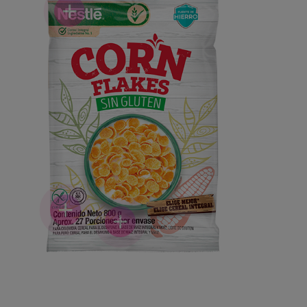
+
+
+