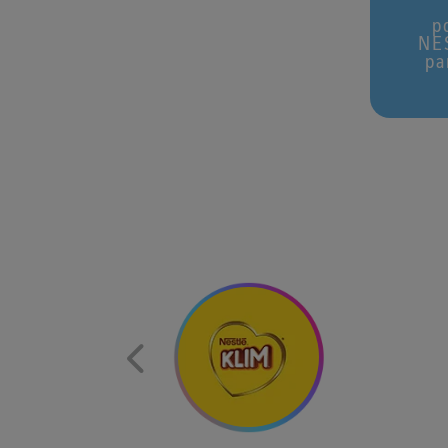
p
NES
pa