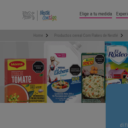
Pasar
al
Elige a tu medida
Experi
contenido
principal
Home
Productos cereal Corn Flakes de Nestlé
dif