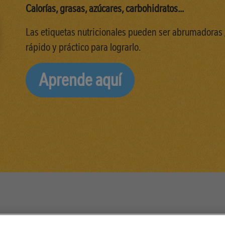
Calorías, grasas, azúcares, carbohidratos…
Las etiquetas nutricionales pueden ser abrumadoras
rápido y práctico para lograrlo.
Aprende aquí
so