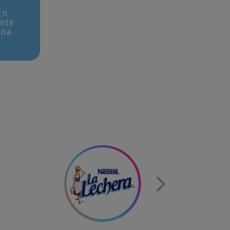
En
ente
una