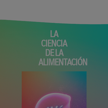
LA
CIENCIA
DE LA
ALIMENTACIÓN
Archivo de vídeo