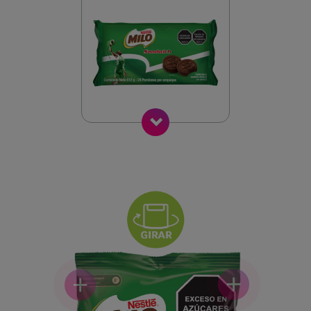
Siguiente
+
+