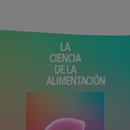
LA
CIENCIA
DE LA
ALIMENTACIÓN
Archivo de vídeo