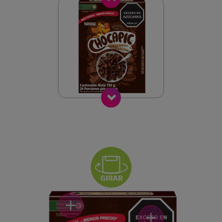
Siguiente
+
+