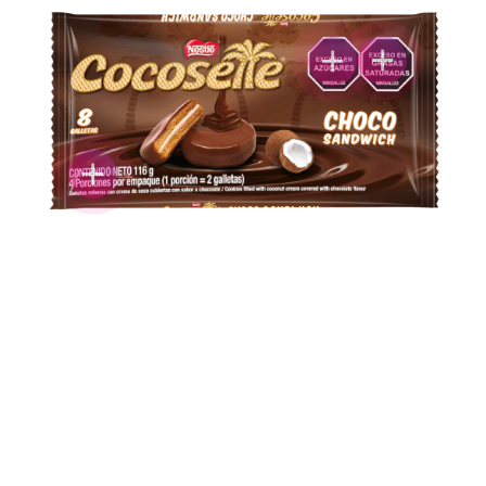
+
+
+