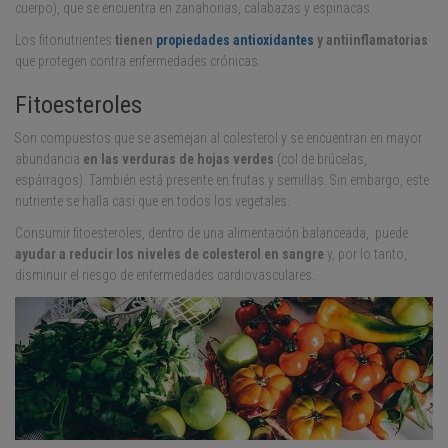
cuerpo), que se encuentra en zanahorias, calabazas y espinacas.
Los fitonutrientes
tienen
propiedades antioxidantes
y antiinflamatorias
que protegen contra enfermedades crónicas.
Fitoesteroles
Son compuestos que se asemejan al colesterol y se encuentran en mayor
abundancia
en las verduras de hojas verdes
(col de brúcelas,
espárragos). También está presente en frutas y semillas. Sin embargo, este
nutriente se halla casi que en todos los vegetales.
Consumir fitoesteroles, dentro de una alimentación balanceada, puede
ayudar a reducir los niveles de colesterol en sangre
y, por lo tanto,
disminuir el riesgo de enfermedades cardiovasculares.