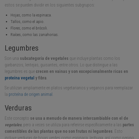
estos se pueden dividir en los siguientes subgrupos:
Hojas, como la espinaca.
Tallos, como el apio.
Flores, como el brócoli.
Raíces, como las zanahorias.
Legumbres
Son una
subcategoría de vegetales
que incluye plantas como los
garbanzos, lentejas, guisantes, entre otros. Lo que distingue a las
legumbres es que
crecen en vainas
y son excepcionalmente ricas en
proteína vegetal
y fibra
.
Se utilizan ampliamente en platos vegetarianos y veganos para reemplazar
la
proteína de origen animal
.
Verduras
Este concepto
se usa a menudo de manera intercambiable con el de
vegetales
, pero a veces se utiliza para referirse específicamente a las
partes
comestibles de las plantas que no son frutas ni legumbres
. Esto
incluye verduras de hojas verdes como espinaca, lechuga, así como pepino