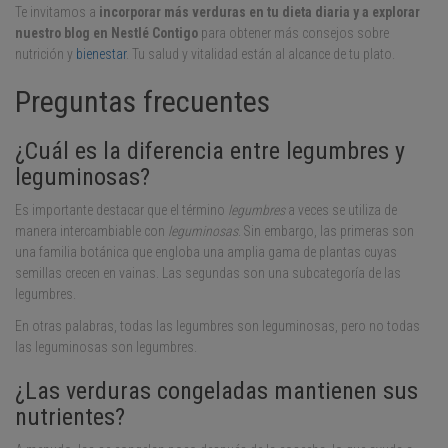
Te invitamos a
incorporar más verduras en tu dieta diaria
y a explorar
nuestro blog en Nestlé Contigo
para obtener más consejos sobre
nutrición y
bienestar
. Tu salud y vitalidad están al alcance de tu plato.
Preguntas frecuentes
¿Cuál es la diferencia entre legumbres y
leguminosas?
Es importante destacar que el término
legumbres
a veces se utiliza de
manera intercambiable con
leguminosas
. Sin embargo, las primeras son
una familia botánica que engloba una amplia gama de plantas cuyas
semillas crecen en vainas. Las segundas son una subcategoría de las
legumbres.
En otras palabras, todas las legumbres son leguminosas, pero no todas
las leguminosas son legumbres.
¿Las verduras congeladas mantienen sus
nutrientes?