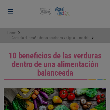
Pasar
al
Toggle navigation
contenido
principal
Home
Controla el tamaño de tus porciones y elige a tu medida
10 beneficios de las verduras
dentro de una alimentación
balanceada