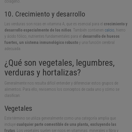
colágeno.
10. Crecimiento y desarrollo
Las verduras son ricas en vitamina A, que es esencial para el
crecimiento y
desarrollo especialmente de los niños
. También contienen
calcio
, hierro
y ácido fólico, nutrientes fundamentales para el
desarrollo de huesos
fuertes, un sistema inmunológico robusto
y una función cerebral
adecuada.
¿Qué son vegetales, legumbres,
verduras y hortalizas?
Generalmente nos resulta difícil entender y diferenciar estos grupos de
alimentos. Para ello, revisemos los conceptos de cada uno y cómo se
clasifican:
Vegetales
Este término se utiliza generalmente como una categoría amplia que
incluye
cualquier parte comestible de una planta, excluyendo las
frutas
. Los vegetales suelen ser ricos en vitaminas, minerales y fibra y