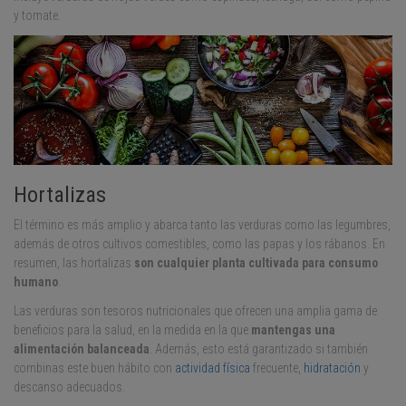
y tomate.
Hortalizas
El término es más amplio y abarca tanto las verduras como las legumbres,
además de otros cultivos comestibles, como las papas y los rábanos. En
resumen, las hortalizas
son cualquier planta cultivada para consumo
humano
.
Las verduras son tesoros nutricionales que ofrecen una amplia gama de
beneficios para la salud, en la medida en la que
mantengas una
alimentación balanceada
. Además, esto está garantizado si también
combinas este buen hábito con
actividad física
frecuente,
hidratación
y
descanso adecuados.