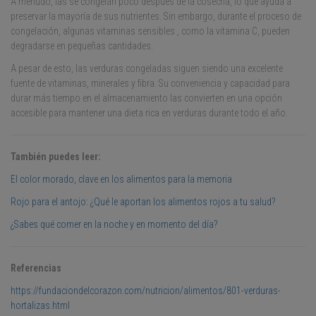
A menudo, las se congelan poco después de la cosecha, lo que ayuda a
preservar la mayoría de sus nutrientes. Sin embargo, durante el proceso de
congelación, algunas vitaminas sensibles , como la vitamina C, pueden
degradarse en pequeñas cantidades.
A pesar de esto, las verduras congeladas siguen siendo una excelente
fuente de vitaminas, minerales y fibra. Su conveniencia y capacidad para
durar más tiempo en el almacenamiento las convierten en una opción
accesible para mantener una dieta rica en verduras durante todo el año.
También puedes leer:
El color morado, clave en los alimentos para la memoria
Rojo para el antojo: ¿Qué le aportan los alimentos rojos a tu salud?
¿Sabes qué comer en la noche y en momento del día?
Referencias
https://fundaciondelcorazon.com/nutricion/alimentos/801-verduras-
hortalizas.html