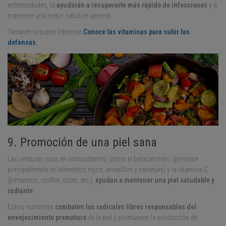
enfermedades, te
ayudarán a recuperarte más rápido de infecciones
y a
mantener una mejor salud en general.
También te puede interesar
Conoce las vitaminas para subir las
defensas
.
9. Promoción de una piel sana
Las verduras ricas en antioxidantes, como el betacaroteno (presente
principalmente en alimentos rojos, amarillos y naranjas) y la vitamina C
(pimientos, coliflor, coles, etc.),
ayudan a mantener una piel saludable y
radiante
.
Estos nutrientes
combaten los radicales libres responsables del
envejecimiento prematuro
de la piel y promueven la producción de