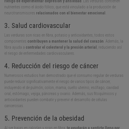
riesgo de experimentar depresión y ansiedad
. Las verduras contienen
nutrientes como el ácido fólico, que está vinculado a la producción de
neurotransmisores
relacionados con el bienestar emocional
.
3. Salud cardiovascular
Las verduras son ricas en fibra, potasio y antioxidantes, todos estos
componentes
contribuyen a mantener la salud del corazón
. Además, la
fibra ayuda a
controlar el colesterol y la presión arterial
, reduciendo así
el riesgo de enfermedades cardiovasculares.
4. Reducción del riesgo de cáncer
Numerosos estudios han demostrado que el consumo regular de verduras
puede reducir significativamente el riesgo de varios tipos de cáncer,
incluyendo el de pulmón, colon, mama, cuello uterino, esófago, cavidad
oral, estómago, vejiga, páncreas y ovario. Además, sus fitoquímicos y
antioxidantes pueden combatir y prevenir el desarrollo de células
cancerosas.
5. Prevención de la obesidad
Al ser bajas en calorías y ricas en fibra,
te ayudarán a sentirte lleno por