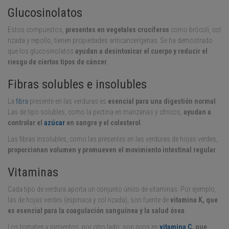
Glucosinolatos
Estos compuestos,
presentes en vegetales crucíferos
como brócoli, col
rizada y repollo, tienen propiedades anticancerígenas. Se ha demostrado
que los glucosinolatos
ayudan a desintoxicar el cuerpo y reducir el
riesgo de ciertos tipos de cáncer
.
Fibras solubles e insolubles
La
fibra
presente en las verduras es
esencial para una digestión normal
.
Las de tipo solubles, como la pectina en manzanas y cítricos,
ayudan a
controlar el
azúcar
en sangre y el colesterol
.
Las fibras insolubles, como las presentes en las verduras de hojas verdes,
proporcionan volumen y promueven el movimiento intestinal regular
.
Vitaminas
Cada tipo de verdura aporta un conjunto único de vitaminas. Por ejemplo,
las de hojas verdes (espinaca y col rizada), son fuente de
vitamina K, que
es esencial para la coagulación sanguínea y la salud ósea
.
Los tomates y pimientos, por otro lado, son ricos en
vitamina C
, que